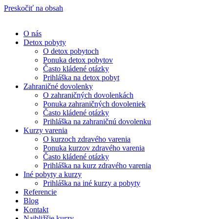
Preskočiť na obsah
O nás
Detox pobyty
O detox pobytoch
Ponuka detox pobytov
Často kládené otázky
Prihláška na detox pobyt
Zahraničné dovolenky
O zahraničných dovolenkách
Ponuka zahraničných dovoleniek
Často kládené otázky
Prihláška na zahraničnú dovolenku
Kurzy varenia
O kurzoch zdravého varenia
Ponuka kurzov zdravého varenia
Často kládené otázky
Prihláška na kurz zdravého varenia
Iné pobyty a kurzy
Prihláška na iné kurzy a pobyty
Referencie
Blog
Kontakt
Najbližšie kurzy