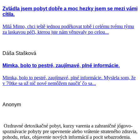
Zvládla jsem pobyt dobře a moc hezky jsem se mezi vámi
cítila.
Milá Mimo, chci ještě jednou poděkovat tobě i celému tvému týmu
za laskavou péči, kterou jste nám věnovaly po celou...
Dáša Stašková
Mimka, bolo to pestré, zaujímavé, plné informácie.
Mimka, bolo to pestré, zaujímavé, plné informácie. Myslela som, že
v 70tke sa už nič nové nemôžem naučiť čo sa...
Anonym
Ozdravné detoxikačné pobyt, kurzy varenia a zahraničné jógovo-
spoznávacie pobyty pre upevnenie alebo vrátenie strateného zdravia,
pohodu, relax, objavenie nových informácií a pocit sebazrodenia.