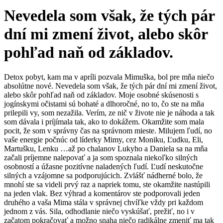
Nevedela som však, že tých pár
dní mi zmení život, alebo skôr
pohľad naň od základov.
Detox pobyt, kam ma v apríli pozvala Mimuška, bol pre mňa niečo
absolútne nové. Nevedela som však, že tých pár dní mi zmení život,
alebo skôr pohľad naň od základov. Moje osobné skúsenosti s
jogínskymi očistami sú bohaté a dlhoročné, no to, čo ste na mňa
prilepili vy, som nezažila. Verím, ze nič v živote nie je náhoda a tak
som dávala i príjímala tak, ako to dokážem. Okamžite som mala
pocit, že som v správny čas na správnom mieste. Milujem ľudí, no
vaše energie počnúc od líderky Mimy, cez Moniku, Ľudku, Eli,
Martušku, Lenku …až po chalanov Lukyho a Daniela sa na mňa
začali príjemne nalepovať a ja som spoznala niekoľko silných
osobností a úžasne pozitívne naladených ľudí. Ľudí neskutočne
silných a vzájomne sa podporujúcich. Zvlášť nádherné bolo, že
mnohí ste sa videli prvý raz a napriek tomu, ste okamžite nastúpili
na jeden vlak. Bez výhrad a komentárov ste podporovali jeden
druhého a vaša Mima stála v správnej chvíľke vždy pri každom
jednom z vás. Sila, odhodlanie niečo vyskúšať, prežiť, no i v
začatom pokračovať a možno snaha niečo radikálne zmeniť ma tak