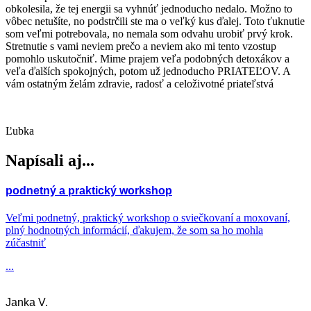
obkolesila, že tej energii sa vyhnúť jednoducho nedalo. Možno to
vôbec netušíte, no podstrčili ste ma o veľký kus ďalej. Toto ťuknutie
som veľmi potrebovala, no nemala som odvahu urobiť prvý krok.
Stretnutie s vami neviem prečo a neviem ako mi tento vzostup
pomohlo uskutočniť. Mime prajem veľa podobných detoxákov a
veľa ďalších spokojných, potom už jednoducho PRIATEĽOV. A
vám ostatným želám zdravie, radosť a celoživotné priateľstvá
Ľubka
Napísali aj...
podnetný a praktický workshop
Veľmi podnetný, praktický workshop o sviečkovaní a moxovaní,
plný hodnotných informácií, ďakujem, že som sa ho mohla
zúčastniť
...
Janka V.