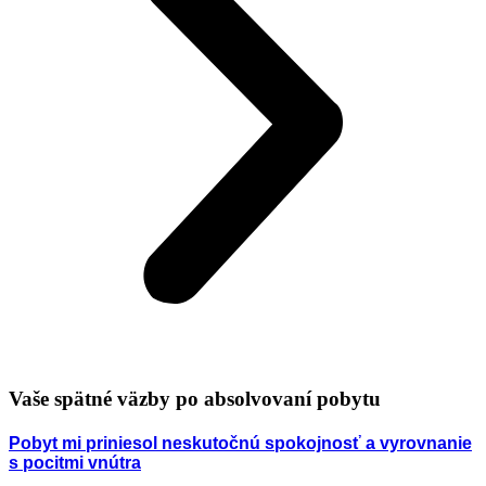
Vaše spätné väzby po absolvovaní pobytu
Pobyt mi priniesol neskutočnú spokojnosť a vyrovnanie
s pocitmi vnútra