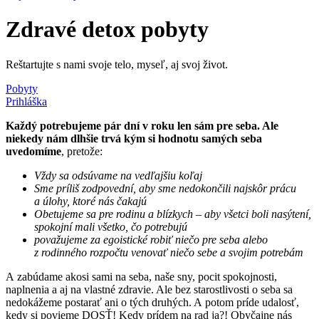
Zdravé detox pobyty
Reštartujte s nami svoje telo, myseľ, aj svoj život.
Pobyty
Prihláška
Každý potrebujeme pár dní v roku len sám pre seba. Ale
niekedy nám dlhšie trvá kým si hodnotu samých seba
uvedomíme
, pretože:
Vždy sa odsúvame na vedľajšiu koľaj
Sme príliš zodpovední, aby sme nedokončili najskôr prácu
a úlohy, ktoré nás čakajú
Obetujeme sa pre rodinu a blízkych – aby všetci boli nasýtení,
spokojní mali všetko, čo potrebujú
považujeme za egoistické robiť niečo pre seba alebo
z rodinného rozpočtu venovať niečo sebe a svojim potrebám
A zabúdame akosi sami na seba, naše sny, pocit spokojnosti,
naplnenia a aj na vlastné zdravie. Ale bez starostlivosti o seba sa
nedokážeme postarať ani o tých druhých. A potom príde udalosť,
kedy si povieme DOSŤ! Kedy prídem na rad ja?! Obyčajne nás