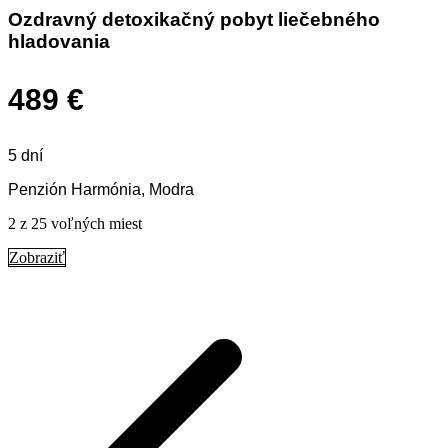
Ozdravný detoxikačný pobyt liečebného
hladovania
489 €
5 dní
Penzión Harmónia, Modra
2 z 25 voľných miest
Zobraziť