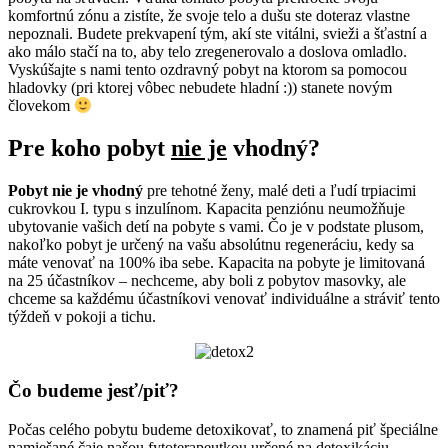
komfortnú zónu a zistíte, že svoje telo a dušu ste doteraz vlastne
nepoznali. Budete prekvapení tým, akí ste vitálni, svieži a šťastní a
ako málo stačí na to, aby telo zregenerovalo a doslova omladlo.
Vyskúšajte s nami tento ozdravný pobyt na ktorom sa pomocou
hladovky (pri ktorej vôbec nebudete hladní :)) stanete novým
človekom
Pre koho pobyt
nie je
vhodný?
Pobyt nie je vhodný
pre tehotné ženy, malé deti a ľudí trpiacimi
cukrovkou I. typu s inzulínom. Kapacita penziónu neumožňuje
ubytovanie vašich detí na pobyte s vami. Čo je v podstate plusom,
nakoľko pobyt je určený na vašu absolútnu regeneráciu, kedy sa
máte venovať na 100% iba sebe. Kapacita na pobyte je limitovaná
na 25 účastníkov – nechceme, aby boli z pobytov masovky, ale
chceme sa každému účastníkovi venovať individuálne a stráviť tento
týždeň v pokoji a tichu.
Čo budeme jesť/piť?
Počas celého pobytu budeme detoxikovať, to znamená piť špeciálne
namiešané čaje našou fytoterapeutkou určené na detoxikáciu