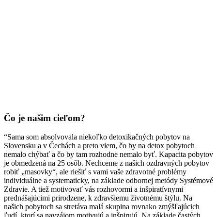
Čo je našim cieľom?
“Sama som absolvovala niekoľko detoxikačných pobytov na
Slovensku a v Čechách a preto viem, čo by na detox pobytoch
nemalo chýbať a čo by tam rozhodne nemalo byť. Kapacita pobytov
je obmedzená na 25 osôb. Nechceme z našich ozdravných pobytov
robiť „masovky“, ale riešiť s vami vaše zdravotné problémy
individuálne a systematicky, na základe odbornej metódy Systémové
Zdravie. A tiež motivovať vás rozhovormi a inšpiratívnymi
prednášajúcimi prirodzene, k zdravšiemu životnému štýlu. Na
našich pobytoch sa stretáva malá skupina rovnako zmýšľajúcich
ľudí, ktorí sa navzájom motivujú a inšpirujú. Na základe častých