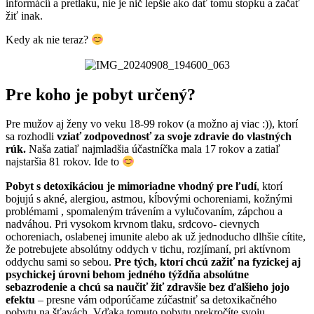
informácií a pretlaku, nie je nič lepšie ako dať tomu stopku a začať
žiť inak.
Kedy ak nie teraz?
Pre koho je pobyt určený?
Pre mužov aj ženy vo veku 18-99 rokov (a možno aj viac :)), ktorí
sa rozhodli
vziať zodpovednosť za svoje zdravie do vlastných
rúk.
Naša zatiaľ najmladšia účastníčka mala 17 rokov a zatiaľ
najstaršia 81 rokov. Ide to
Pobyt s detoxikáciou je mimoriadne vhodný pre ľudí
, ktorí
bojujú s akné, alergiou, astmou, kĺbovými ochoreniami, kožnými
problémami , spomaleným trávením a vylučovaním, zápchou a
nadváhou. Pri vysokom krvnom tlaku, srdcovo- cievnych
ochoreniach, oslabenej imunite alebo ak už jednoducho dlhšie cítite,
že potrebujete absolútny oddych v tichu, rozjímaní, pri aktívnom
oddychu sami so sebou.
Pre tých, ktorí chcú zažiť na fyzickej aj
psychickej úrovni behom jedného týždňa absolútne
sebazrodenie a chcú sa naučiť žiť zdravšie bez ďalšieho jojo
efektu
– presne vám odporúčame zúčastniť sa detoxikačného
pobytu na šťavách. Vďaka tomuto pobytu prekročíte svoju