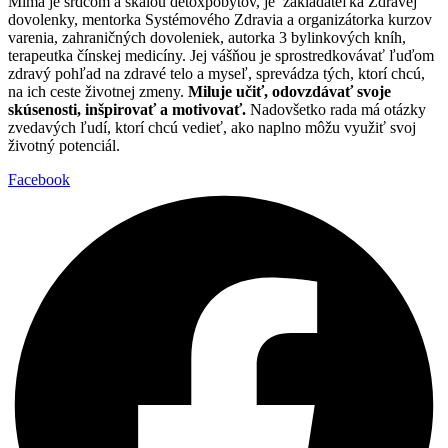
Mima je srdcom a skalou detoxpobytov, je zakladateľka Zdravej
dovolenky, mentorka Systémového Zdravia a organizátorka kurzov
varenia, zahraničných dovoleniek, autorka 3 bylinkových kníh,
terapeutka čínskej medicíny. Jej vášňou je sprostredkovávať ľuďom
zdravý pohľad na zdravé telo a myseľ, sprevádza tých, ktorí chcú,
na ich ceste životnej zmeny.
Miluje učiť, odovzdávať svoje
skúsenosti, inšpirovať a motivovať.
Nadovšetko rada má otázky
zvedavých ľudí, ktorí chcú vedieť, ako naplno môžu využiť svoj
životný potenciál.
Facebook