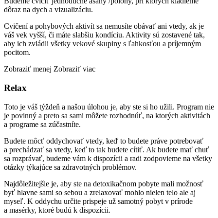
Budeme cvičiť jednoduché asány /polohy, pri ktorých kladieme
dôraz na dych a vizualizáciu.
Cvičení a pohybových aktivít sa nemusíte obávať ani vtedy, ak je
váš vek vyšší, či máte slabšiu kondíciu. Aktivity sú zostavené tak,
aby ich zvládli všetky vekové skupiny s ľahkosťou a príjemným
pocitom.
Zobraziť menej
Zobraziť viac
Relax
Toto je váš týždeň a našou úlohou je, aby ste si ho užili. Program nie
je povinný a preto sa sami môžete rozhodnúť, na ktorých aktivitách
a programe sa zúčastníte.
Budete môcť oddychovať vtedy, keď to budete práve potrebovať
a prechádzať sa vtedy, keď to tak budete cítiť. Ak budete mať chuť
sa rozprávať, budeme vám k dispozícii a radi zodpovieme na všetky
otázky týkajúce sa zdravotných problémov.
Najdôležitejšie je, aby ste na detoxikačnom pobyte mali možnosť
byť hlavne sami so sebou a zrelaxovať mohlo nielen telo ale aj
myseľ. K oddychu určite prispeje už samotný pobyt v prírode
a masérky, ktoré budú k dispozícii.