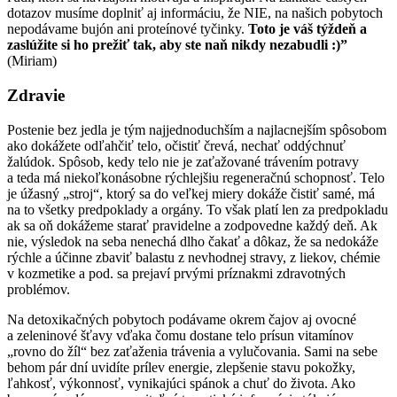
dotazov musíme doplniť aj informáciu, že NIE, na našich pobytoch
nepodávame bujón ani proteínové tyčinky.
Toto je váš týždeň a
zaslúžite si ho prežiť tak, aby ste naň nikdy nezabudli :)”
(Miriam)
Zdravie
Postenie bez jedla je tým najjednoduchším a najlacnejším spôsobom
ako dokážete odľahčiť telo, očistiť črevá, nechať oddýchnuť
žalúdok. Spôsob, kedy telo nie je zaťažované trávením potravy
a teda má niekoľkonásobne rýchlejšiu regeneračnú schopnosť. Telo
je úžasný „stroj“, ktorý sa do veľkej miery dokáže čistiť samé, má
na to všetky predpoklady a orgány. To však platí len za predpokladu
ak sa oň dokážeme starať pravidelne a zodpovedne každý deň. Ak
nie, výsledok na seba nenechá dlho čakať a dôkaz, že sa nedokáže
rýchle a účinne zbaviť balastu z nevhodnej stravy, z liekov, chémie
v kozmetike a pod. sa prejaví prvými príznakmi zdravotných
problémov.
Na detoxikačných pobytoch podávame okrem čajov aj ovocné
a zeleninové šťavy vďaka čomu dostane telo prísun vitamínov
„rovno do žíl“ bez zaťaženia trávenia a vylučovania. Sami na sebe
behom pár dní uvidíte prílev energie, zlepšenie stavu pokožky,
ľahkosť, výkonnosť, vynikajúci spánok a chuť do života. Ako