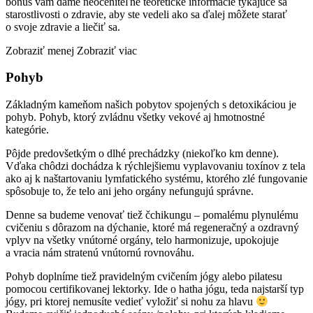
bonus vám dáme neoceniteľné teoretické informácie týkajúce sa
starostlivosti o zdravie, aby ste vedeli ako sa ďalej môžete starať
o svoje zdravie a liečiť sa.
Zobraziť menej
Zobraziť viac
Pohyb
Základným kameňom našich pobytov spojených s detoxikáciou je
pohyb. Pohyb, ktorý zvládnu všetky vekové aj hmotnostné
kategórie.
Pôjde predovšetkým o dlhé prechádzky (niekoľko km denne).
Vďaka chôdzi dochádza k rýchlejšiemu vyplavovaniu toxínov z tela
ako aj k naštartovaniu lymfatického systému, ktorého zlé fungovanie
spôsobuje to, že telo ani jeho orgány nefungujú správne.
Denne sa budeme venovať tiež čchikungu – pomalému plynulému
cvičeniu s dôrazom na dýchanie, ktoré má regeneračný a ozdravný
vplyv na všetky vnútorné orgány, telo harmonizuje, upokojuje
a vracia nám stratenú vnútornú rovnováhu.
Pohyb doplníme tiež pravidelným cvičením jógy alebo pilatesu
pomocou certifikovanej lektorky. Ide o hatha jógu, teda najstarší typ
jógy, pri ktorej nemusíte vedieť vyložiť si nohu za hlavu