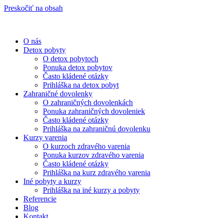
Preskočiť na obsah
O nás
Detox pobyty
O detox pobytoch
Ponuka detox pobytov
Často kládené otázky
Prihláška na detox pobyt
Zahraničné dovolenky
O zahraničných dovolenkách
Ponuka zahraničných dovoleniek
Často kládené otázky
Prihláška na zahraničnú dovolenku
Kurzy varenia
O kurzoch zdravého varenia
Ponuka kurzov zdravého varenia
Často kládené otázky
Prihláška na kurz zdravého varenia
Iné pobyty a kurzy
Prihláška na iné kurzy a pobyty
Referencie
Blog
Kontakt