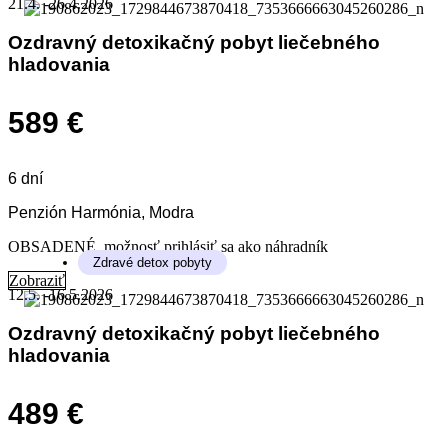
21.4. -26.4.2026
Ozdravný detoxikačný pobyt liečebného
hladovania
589 €
6 dní
Penzión Harmónia, Modra
OBSADENÉ, možnosť prihlásiť sa ako náhradník
Zdravé detox pobyty
Zobraziť
12.5. -16.5.2026
Ozdravný detoxikačný pobyt liečebného
hladovania
489 €