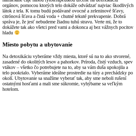
orgánov, pomocou ktorých telo dokáže odvádzať najviac škodlivých
látok z tela. K tomu budú podávané ovocné a zeleninové šťavy,
citrónová šťava a čistá voda + chutné tekuté prekvapenie. Dobrá
správa je, že jesť nebudeme žiadnu tuhú stravu. Verte mi, že to
dokážete tak ako všetci pred vami a dokonca aj bez vážnych pocitov
hladu
Miesto pobytu a ubytovanie
Na detoxikáciu vyberáme vždy miesta, ktoré sú na to ako stvorené,
zasadené do okolitých lesov a pahorkov. Príroda, čistý vzduch, spev
vtákov – všetko čo potrebujete na to, aby sa vám duša upokojila a
telo pookrialo. Vyberáme ideálne prostredie na túry a prechádzky po
okolí. Ubytovanie sa snažíme vyberať tak, aby sme neboli rušení
ostatnými hosťami a mali sme súkromie, vyhýbame sa veľkým
hotelom.