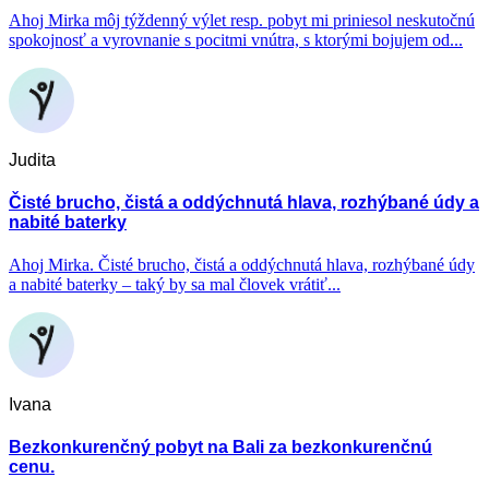
Ahoj Mirka môj týždenný výlet resp. pobyt mi priniesol neskutočnú
spokojnosť a vyrovnanie s pocitmi vnútra, s ktorými bojujem od...
Judita
Čisté brucho, čistá a oddýchnutá hlava, rozhýbané údy a
nabité baterky
Ahoj Mirka. Čisté brucho, čistá a oddýchnutá hlava, rozhýbané údy
a nabité baterky – taký by sa mal človek vrátiť...
Ivana
Bezkonkurenčný pobyt na Bali za bezkonkurenčnú
cenu.