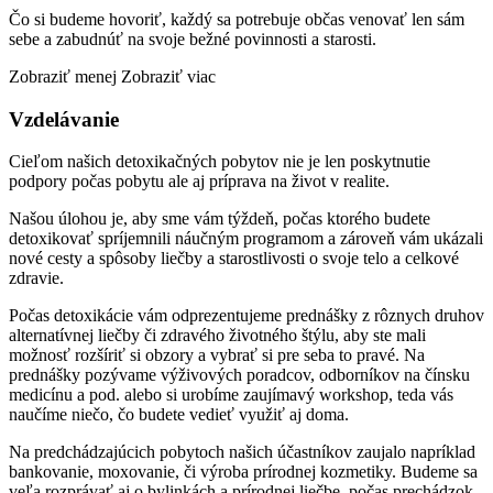
Čo si budeme hovoriť, každý sa potrebuje občas venovať len sám
sebe a zabudnúť na svoje bežné povinnosti a starosti.
Zobraziť menej
Zobraziť viac
Vzdelávanie
Cieľom našich detoxikačných pobytov nie je len poskytnutie
podpory počas pobytu ale aj príprava na život v realite.
Našou úlohou je, aby sme vám týždeň, počas ktorého budete
detoxikovať spríjemnili náučným programom a zároveň vám ukázali
nové cesty a spôsoby liečby a starostlivosti o svoje telo a celkové
zdravie.
Počas detoxikácie vám odprezentujeme prednášky z rôznych druhov
alternatívnej liečby či zdravého životného štýlu, aby ste mali
možnosť rozšíriť si obzory a vybrať si pre seba to pravé. Na
prednášky pozývame výživových poradcov, odborníkov na čínsku
medicínu a pod. alebo si urobíme zaujímavý workshop, teda vás
naučíme niečo, čo budete vedieť využiť aj doma.
Na predchádzajúcich pobytoch našich účastníkov zaujalo napríklad
bankovanie, moxovanie, či výroba prírodnej kozmetiky. Budeme sa
veľa rozprávať aj o bylinkách a prírodnej liečbe, počas prechádzok