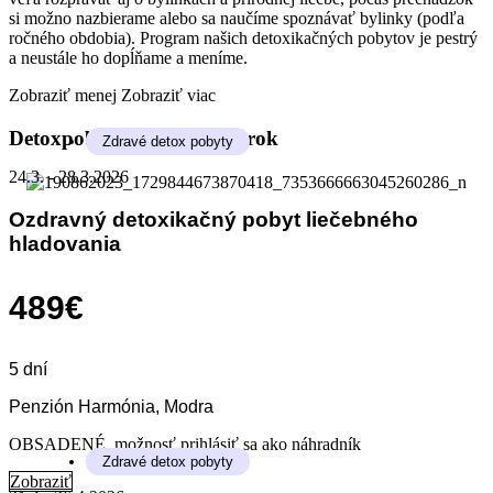
si možno nazbierame alebo sa naučíme spoznávať bylinky (podľa
ročného obdobia). Program našich detoxikačných pobytov je pestrý
a neustále ho dopĺňame a meníme.
Zobraziť menej
Zobraziť viac
Detoxpobyty na aktuálny rok
Zdravé detox pobyty
24.3. - 28.3.2026
Ozdravný detoxikačný pobyt liečebného
hladovania
489€
5 dní
Penzión Harmónia, Modra
OBSADENÉ, možnosť prihlásiť sa ako náhradník
Zdravé detox pobyty
Zobraziť