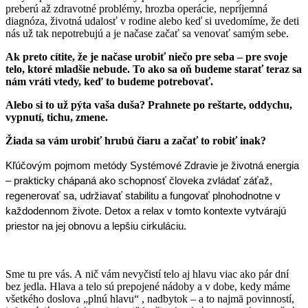
preberú až zdravotné problémy, hrozba operácie, nepríjemná
diagnóza, životná udalosť v rodine alebo keď si uvedomíme, že deti
nás už tak nepotrebujú a je načase začať sa venovať samým sebe.
Ak preto cítite, že je načase urobiť niečo pre seba – pre svoje
telo, ktoré mladšie nebude. To ako sa oň budeme starať teraz sa
nám vráti vtedy, keď to budeme potrebovať.
Alebo si to už pýta vaša duša? Prahnete po reštarte, oddychu,
vypnutí, tichu, zmene.
Žiada sa vám urobiť hrubú čiaru a začať to robiť inak?
Kľúčovým pojmom metódy Systémové Zdravie je životná energia 
– prakticky chápaná ako schopnosť človeka zvládať záťaž, 
regenerovať sa, udržiavať stabilitu a fungovať plnohodnotne v 
každodennom živote. Detox a relax v tomto kontexte vytvárajú 
priestor na jej obnovu a lepšiu cirkuláciu.
Sme tu pre vás. A nič vám nevyčistí telo aj hlavu viac ako pár dní
bez jedla. Hlava a telo sú prepojené nádoby a v dobe, kedy máme
všetkého doslova „plnú hlavu“ , nadbytok – a to najmä povinností,