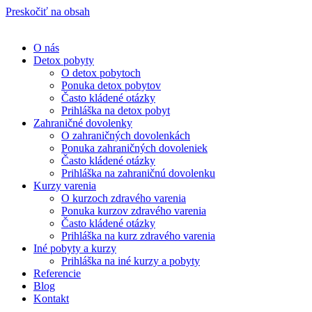
Preskočiť na obsah
O nás
Detox pobyty
O detox pobytoch
Ponuka detox pobytov
Často kládené otázky
Prihláška na detox pobyt
Zahraničné dovolenky
O zahraničných dovolenkách
Ponuka zahraničných dovoleniek
Často kládené otázky
Prihláška na zahraničnú dovolenku
Kurzy varenia
O kurzoch zdravého varenia
Ponuka kurzov zdravého varenia
Často kládené otázky
Prihláška na kurz zdravého varenia
Iné pobyty a kurzy
Prihláška na iné kurzy a pobyty
Referencie
Blog
Kontakt