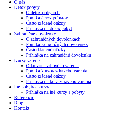
O nás
Detox pobyty
O detox pobytoch
Ponuka detox pobytov
Často kládené otázky
Prihláška na detox pobyt
Zahraničné dovolenky
O zahraničných dovolenkách
Ponuka zahraničných dovoleniek
Často kládené otázky
Prihláška na zahraničnú dovolenku
Kurzy varenia
O kurzoch zdravého varenia
Ponuka kurzov zdravého varenia
Často kládené otázky
Prihláška na kurz zdravého varenia
Iné pobyty a kurzy
Prihláška na iné kurzy a pobyty
Referencie
Blog
Kontakt